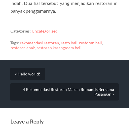
indah. Dua hal tersebut yang menjadikan restoran ini
banyak penggemarnya.
Categories:
Uncategorized
Tags:
rekomendasi restoran
,
resto bali
,
restoran bali
,
restoran enak
,
restoran karangasem bali
« Hello world!
4 Rekomendasi Restoran Makan Romantis Bersama
Pasangan »
Leave a Reply