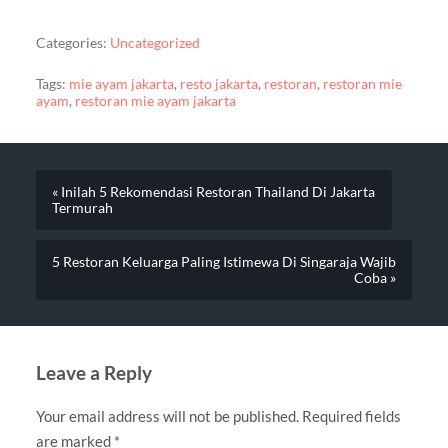
Categories:
Uncategorized
Tags:
mie ayam jakarta
,
resto jakarta
,
restoran
,
restoran mie
ayam
,
restoran mie ayam jakarta
« Inilah 5 Rekomendasi Restoran Thailand Di Jakarta
Termurah
5 Restoran Keluarga Paling Istimewa Di Singaraja Wajib
Coba »
Leave a Reply
Your email address will not be published.
Required fields
are marked
*