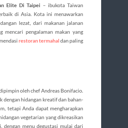
n Elite Di Taipei
– ibukota Taiwan
terbaik di Asia. Kota ini menawarkan
idangan lezat, dari makanan jalanan
ang mencari pengalaman makan yang
komendasi
restoran termahal
dan paling
 dipimpin oleh chef Andreas Bonifacio.
dengan hidangan kreatif dan bahan-
sim, tetapi Anda dapat mengharapkan
 hidangan vegetarian yang dikreasikan
, dengan menu degustasi mulai dari