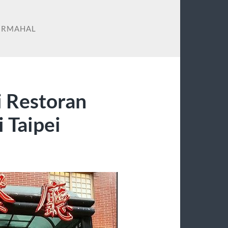
ERMAHAL
i Restoran
 Taipei