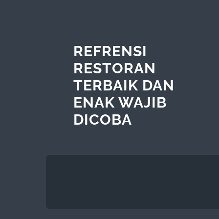
REFRENSI
RESTORAN
TERBAIK DAN
ENAK WAJIB
DICOBA