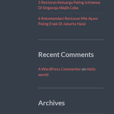
5 Restoran Keluarga Paling Istimewa
Di Singaraja Wajib Coba
6 Rekomendasi Restoran Mie Ayam
Paling Enak Di Jakarta Halal
Recent Comments
A WordPress Commenter
on
Hello
world!
Archives