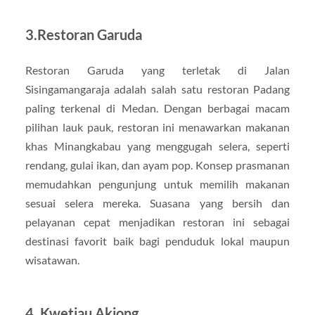
3.Restoran Garuda
Restoran Garuda yang terletak di Jalan
Sisingamangaraja adalah salah satu restoran Padang
paling terkenal di Medan. Dengan berbagai macam
pilihan lauk pauk, restoran ini menawarkan makanan
khas Minangkabau yang menggugah selera, seperti
rendang, gulai ikan, dan ayam pop. Konsep prasmanan
memudahkan pengunjung untuk memilih makanan
sesuai selera mereka. Suasana yang bersih dan
pelayanan cepat menjadikan restoran ini sebagai
destinasi favorit baik bagi penduduk lokal maupun
wisatawan.
4. Kwetiau Akiong