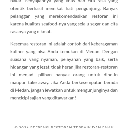
bakar. Penyajiannya yang khas dan cita rasa yang
otentik berhasil memikat hati pengunjung. Banyak
pelanggan yang merekomendasikan restoran ini
karena kualitas seafood-nya yang selalu segar dan cita
rasanya yang nikmat.
Kesemua restoran ini adalah contoh dari keberagaman
kuliner yang bisa Anda temukan di Medan. Dengan
suasana yang nyaman, pelayanan yang baik, serta
hidangan yang lezat, tidak heran jika restoran-restoran
ini menjadi pilihan banyak orang untuk dine-in
maupun take away. Jika Anda berkesempatan berada
di Medan, jangan lewatkan untuk mengunjunginya dan
mencicipi sajian yang ditawarkan!
© 2026
REFRENSI RESTORAN TERBAIK DAN ENAK