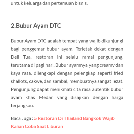
untuk keluarga dan pertemuan bisnis.
2.Bubur Ayam DTC
Bubur Ayam DTC adalah tempat yang wajib dikunjungi
bagi penggemar bubur ayam. Terletak dekat dengan
Deli Tua, restoran ini selalu ramai pengunjung,
terutama di pagi hari. Bubur ayamnya yang creamy dan
kaya rasa, dilengkapi dengan pelengkap seperti fried
shallots, cakwe, dan sambal, membuatnya sangat lezat.
Pengunjung dapat menikmati cita rasa autentik bubur
ayam khas Medan yang disajikan dengan harga
terjangkau.
Baca Juga :
5 Restoran Di Thailand Bangkok Wajib
Kalian Coba Saat Liburan